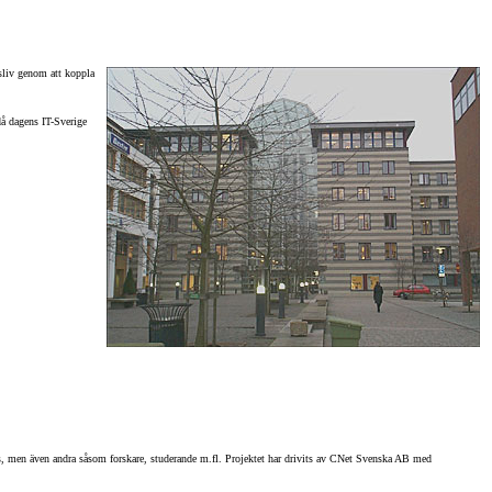
sliv genom att koppla
då dagens IT-Sverige
ners, men även andra såsom forskare, studerande m.fl. Projektet har drivits av CNet Svenska AB med