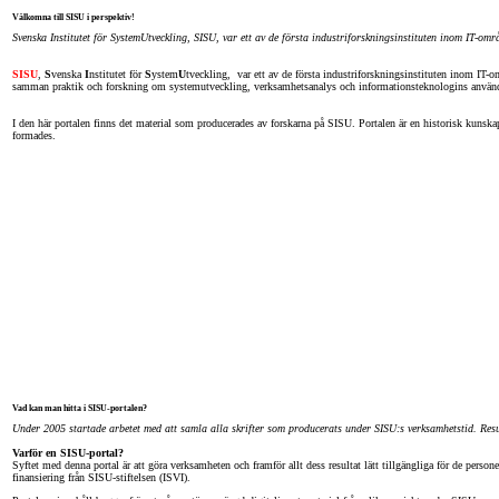
Välkomna till SISU i perspektiv!
Svenska Institutet för SystemUtveckling, SISU, var ett av de första industriforskningsinstituten inom IT-områ
SISU
,
S
venska
I
nstitutet för
S
ystem
U
tveckling, var ett av de första industriforskningsinstituten inom IT
samman praktik och forskning om systemutveckling, verksamhetsanalys och informationsteknologins använ
I den här portalen finns det material som producerades av forskarna på SISU. Portalen är en historisk kunska
formades.
Vad kan man hitta i SISU-portalen?
Under 2005 startade arbetet med att samla alla skrifter som producerats under SISU:s verksamhetstid. Resu
Varför en SISU-portal?
Syftet med denna portal är att göra verksamheten och framför allt dess resultat lätt tillgängliga för de per
finansiering från SISU-stiftelsen (ISVI).