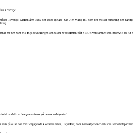
det i Sverige.
-området i Sverige. Mellan åren 1985 och 1999 spelade SISU en viktig roll som bro mellan forskning och näring
dning.
psbas för den som vill följa utvecklingen och ta del av resultaten från SISU:s verksamhet som bedrevs i en tid 
ltatet av detta arbete presenteras på denna webbportal.
soner som på olika sätt varit engagerade i verksamheten, i styrelser, som kontaktpersoner och som samarbetspart